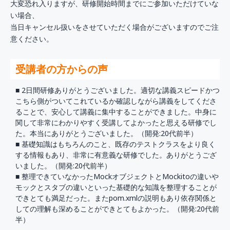
大変恐れ入りますが、研修開始時間までにご参加いただけていな
い場合、
当日キャンセル扱いをさせていただく場合がございますのでご注
意ください。
受講者の方からの声
■ 2日間研修ありがとうございました。適切な講義スピードかつ
こちら側がついてこれているか確認しながら講義をしてくださ
ることで、安心して講義に集中することができました。中身に
関して非常にわかりやすく受講してよかったと思える研修でし
た。本当にありがとうございました。（開発:20代前半）
■ 基礎知識はもちろんのこと、既存のテストクラスをより良く
する情報もあり、非常に有意義な研修でした。ありがとうござ
いました。（開発:20代前半）
■ 整理できていなかったMockオブジェクトとMockitoの違いや
モックとスタブの違いといった基礎的な知識を整理することが
できとても満足だった。またpom.xmlの説明もあり依存関係と
しての理解も深めることができとてもよかった。（開発:20代前
半）