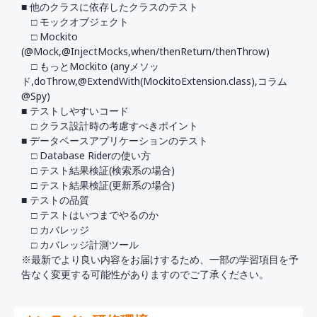
■ 他のクラスに依存したクラスのテスト
□ モックオブジェクト
□ Mockito
(@Mock,@InjectMocks,when/thenReturn/thenThrow)
□ もっとMockito (anyメソッ
ド,doThrow,@ExtendWith(MockitoExtension.class),コラム
@Spy)
■ テストしやすいコード
□ クラス設計時の考慮すべきポイント
■ データベースアプリケーションのテスト
□ Database Riderの使い方
□ テスト結果検証(検索系の場合)
□ テスト結果検証(更新系の場合)
■ テストの品質
□ テストはいつまでやるのか
□ カバレッジ
□ カバレッジ計測ツール
※最新でより良い内容をお届けするため、一部の学習項目を予
告なく変更する可能性がありますのでご了承ください。