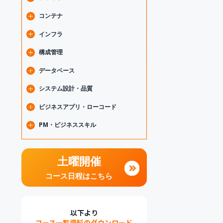
（HTML/CSS/JS/TS）
機械学習
フロントエンドフレームワーク
データ分析
クラウド基礎
コンテナ
（React/Vue.js/Angular/他）
Microsoft AI・Copilot
クラウドネイティブ道場
モバイルアプリ開発
DevOps・CI/CD・IaC
Docker
インフラ
（Android/iOS/Flutter）
AWS
Kubernetes
PHP・Python・その他言語
Google Cloud
IoT
構成管理
Microsoft Azure
Linux
SRE
Git
データベース
ネットワーク
セキュリティ
データベース基礎
システム設計・品質
仮想化
PostgreSQL
要件定義・システム設計
ビジネスアプリ・ローコード
テスト・品質管理
アーキテクチャ・マイクロサービス
Power Platform（Power Apps/Power
PM・ビジネススキル
Automate）
アジャイル・スクラム
プロジェクトマネジメント
リーダーシップ・マネジメント
ファシリテーション・コミュニケーシ
土曜開催
ョン
思考力・問題解決
コース日程はこちら
営業・マーケティング
以下より
コース一覧資料のダウンロード