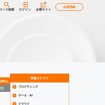
会員登録
コース検索
ログイン
企業サイト
研修カテゴリ
プログラミング
日間
Java
データ・AI
Spring
フロントエンド基礎
生成AI
クラウド