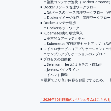
□ 複数コンテナの連携（DockerCompose
■ Dockerリソース管理ワークフロー
□ Gitベースのソース管理ワークフロー（AWS 
□ Dockerイメージ保存、管理ワークフロー（AWS EC
■ Dockerコンテナ連携
□ Dockerネットワーク
■ Kubernetes実行環境導入
□ 基本的なアーキテクチャ
□ Kubernetes 実行環境セットアップ （AWS EKS
■ マイクロサービス（アプリケーション）の
□ サンプルアプリケーションのデプロイ
■ プロセスの自動化
□ Selenium、Jestによるテスト自動化
□ Jenkinsパイプライン
□ イベント駆動
※最新でより良い内容をお届けするため、一
2026年10月以降のカリキュラムはこちら