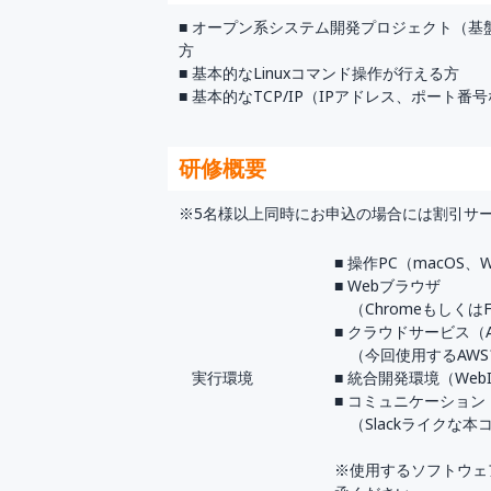
■ オープン系システム開発プロジェクト（
方
■ 基本的なLinuxコマンド操作が行える方
■ 基本的なTCP/IP（IPアドレス、ポート
研修概要
※5名様以上同時にお申込の場合には割引サ
■ 操作PC（macOS、W
■ Webブラウザ
（Chromeもしくは
■ クラウドサービス（
（今回使用するAWS
実行環境
■ 統合開発環境（Web
■ コミュニケーション（M
（Slackライクな
※使用するソフトウェ