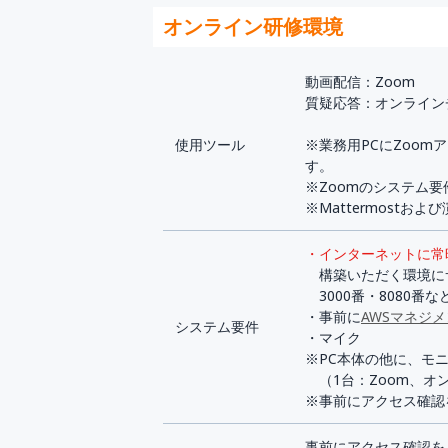
オンライン研修環境
動画配信：Zoom
質疑応答：オンラインチ
使用ツール
※業務用PCにZoo
す。
※Zoomのシステム
※Mattermost
・インターネットに常
構築いただく環境にサー
3000番・8080番
・事前に
AWSマネジ
システム要件
・マイク
※PC本体の他に、モ
（1台：Zoom、オ
※事前にアクセス確認
事前にアクセス確認を