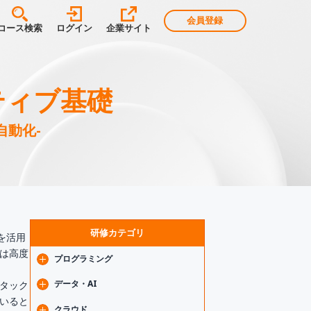
会員登録
コース検索
ログイン
企業サイト
ティブ基礎
自動化-
研修カテゴリ
を活用
は高度
プログラミング
Java
データ・AI
タック
Spring
いると
フロントエンド基礎
生成AI
クラウド