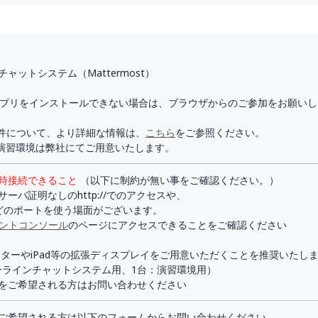
ャットシステム（Mattermost）
mアプリをインストールできない場合は、ブラウザからのご参加をお願いし
要件について、より詳細な情報は、
こちら
をご参照ください。
および演習環境は弊社にてご用意いたします。
時接続できること
（以下に制約が無い事をご確認ください。）
バ証明なしのhttp://でのアクセスや、
などのポートを使う場面がございます。
メントコンソール
のページにアクセスできることをご確認ください
ニターやiPad等の拡張ディスプレイをご用意いただくことを推奨いたし
ンラインチャットシステム用、1台：演習環境用）
をご希望される方はお問い合わせください
ご希望される方は以下のフォームからお問い合わせください。