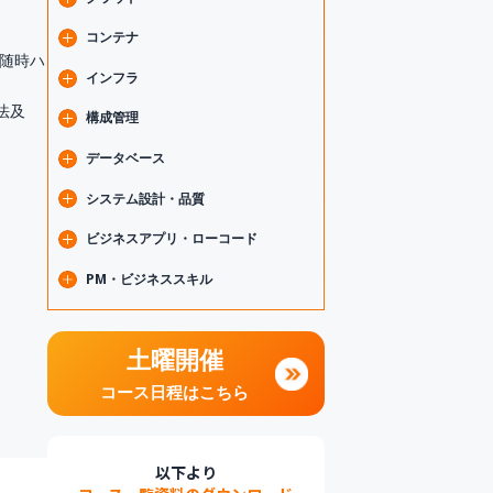
（HTML/CSS/JS/TS）
機械学習
フロントエンドフレームワーク
データ分析
クラウド基礎
コンテナ
（React/Vue.js/Angular/他）
Microsoft AI・Copilot
クラウドネイティブ道場
随時ハ
モバイルアプリ開発
DevOps・CI/CD・IaC
Docker
インフラ
（Android/iOS/Flutter）
AWS
Kubernetes
PHP・Python・その他言語
Google Cloud
IoT
法及
構成管理
Microsoft Azure
Linux
SRE
Git
データベース
ネットワーク
セキュリティ
データベース基礎
システム設計・品質
仮想化
PostgreSQL
要件定義・システム設計
ビジネスアプリ・ローコード
テスト・品質管理
アーキテクチャ・マイクロサービス
Power Platform（Power Apps/Power
PM・ビジネススキル
Automate）
アジャイル・スクラム
プロジェクトマネジメント
リーダーシップ・マネジメント
ファシリテーション・コミュニケーシ
土曜開催
ョン
思考力・問題解決
コース日程はこちら
営業・マーケティング
以下より