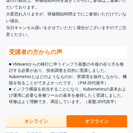
進行の都合上、研修開始時間を過ぎてからのご参加はご遠慮いた
だいております。
大変恐れ入りますが、研修開始時間までにご参加いただけていな
い場合、
当日キャンセル扱いをさせていただく場合がございますのでご注
意ください。
受講者の方からの声
■ VMwareからの移行に伴うインフラ基盤の今後の在り方を検
討する必要があり、技術調査を目的に受講しました。
Kubernetesとはどのようなものか、実環境を操作しながら、機
能を知ることができよかったです。（PM:20代後半）
■ インフラ構築を担当することになり、Kubernetesの基本およ
び運用に必要な各種ツールの基本を修得したく受講しました。
研修はよく理解でき、満足しています。（基盤:20代前半）
オンライン
オフライン