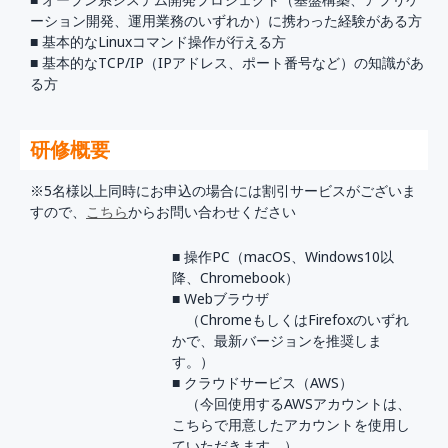
ーション開発、運用業務のいずれか）に携わった経験がある方
■ 基本的なLinuxコマンド操作が行える方
■ 基本的なTCP/IP（IPアドレス、ポート番号など）の知識があ
る方
研修概要
※5名様以上同時にお申込の場合には割引サービスがございま
すので、
こちら
からお問い合わせください
■ 操作PC（macOS、Windows10以
降、Chromebook）
■ Webブラウザ
（ChromeもしくはFirefoxのいずれ
かで、最新バージョンを推奨しま
す。）
■ クラウドサービス（AWS）
（今回使用するAWSアカウントは、
こちらで用意したアカウントを使用し
ていただきます。）