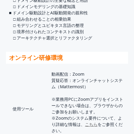
□ ドメイン駆動設計の主要な概念と用語
□ ドメインモデリングの基礎知識
■ ドメイン駆動設計とAI駆動開発の親和性
□ 組み合わせることの相乗効果
□ モデリングとユビキタス言語の整理
□ 境界付けられたコンテキストの識別
□ アーキテクチャ選択とリファクタリング
オンライン研修環境
動画配信：Zoom
質疑応答：オンラインチャットシステ
ム（Mattermost）
※業務用PCにZoomアプリをインスト
ールできない場合は、ブラウザからの
使用ツール
ご参加をお願いします。
※Zoomのシステム要件について、よ
り詳細な情報は、
こちら
をご参照くだ
さい。