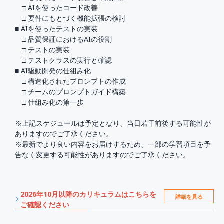
□ AIを使ったコード改善
□ 要件にもとづく機能拡張の検討
■ AIを使ったテストの実装
□ 品質保証におけるAIの役割
□ テストの実装
□ テストクラスの実行と確認
■ AI駆動開発の仕組み化
□ 構造化されたプロンプトの作成
□ チームのプロンプトガイド構築
□ 仕組み化の第一歩
※上記スケジュールは予定となり、当日若干前後する可能性が
ありますのでご了承ください。
※最新でより良い内容をお届けするため、一部の学習項目を予
告なく変更する可能性がありますのでご了承ください。
2026年10月以降のカリキュラムはこちらを
詳細を見る
ご確認ください