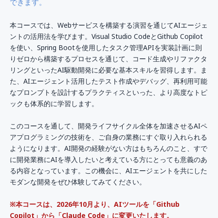
できます。
本コースでは、Webサービスを構築する演習を通じてAIエージェ
ントの活用法を学びます。Visual Studio CodeとGithub Copilot
を使い、Spring Bootを使用したタスク管理APIを実装計画に則
りゼロから構築するプロセスを通じて、コード生成やリファクタ
リングといったAI駆動開発に必要な基本スキルを習得します。ま
た、AIエージェント活用したテスト作成やデバッグ、再利用可能
なプロンプトを設計するプラクティスといった、より高度なトピ
ックも体系的に学習します。
このコースを通して、開発ライフサイクル全体を加速させるAIペ
アプログラミングの技術を、ご自身の業務にすぐ取り入れられる
ようになります。AI開発の経験がない方はもちろんのこと、すで
に開発業務にAIを導入したいと考えている方にとっても意義のあ
る内容となっています。この機会に、AIエージェントを共にした
モダンな開発をぜひ体験してみてください。
※本コースは、2026年10月より、AIツールを「Github
Copilot」から「Claude Code」に変更いたします。