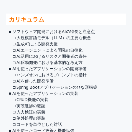
カリキュラム
■ ソフトウェア開発におけるAIの特長と注意点
□ 大規模言語モデル（LLM）の主要な概念
□ 生成AIによる開発支援
□ AIエージェントによる開発の自律化
□ AI活用におけるリスクと開発者の責任
□ AI駆動開発における基本的な考え方
■ AIを使ったアプリケーションの開発準備
□ ハンズオンにおけるプロンプトの指針
□ AIを使った開発準備
□ Spring Bootアプリケーションのひな形構築
■ AIを使ったアプリケーションの実装
□ CRUD機能の実装
□ 実装進捗の確認
□ 入力検証の実装
□ 例外処理の実装
□ コードを単位とした対話
■ AIを使ったコード改善と機能拡張