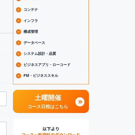
（HTML/CSS/JS/TS）
機械学習
フロントエンドフレームワーク
データ分析
クラウド基礎
コンテナ
（React/Vue.js/Angular/他）
Microsoft AI・Copilot
クラウドネイティブ道場
モバイルアプリ開発
DevOps・CI/CD・IaC
Docker
インフラ
（Android/iOS/Flutter）
AWS
Kubernetes
PHP・Python・その他言語
Google Cloud
IoT
構成管理
Microsoft Azure
Linux
SRE
Git
データベース
ネットワーク
セキュリティ
データベース基礎
システム設計・品質
仮想化
PostgreSQL
要件定義・システム設計
ビジネスアプリ・ローコード
テスト・品質管理
アーキテクチャ・マイクロサービス
Power Platform（Power Apps/Power
PM・ビジネススキル
Automate）
アジャイル・スクラム
プロジェクトマネジメント
リーダーシップ・マネジメント
ファシリテーション・コミュニケーシ
土曜開催
ョン
思考力・問題解決
コース日程はこちら
営業・マーケティング
以下より
コース一覧資料のダウンロード